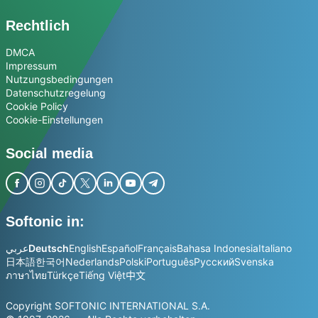
Rechtlich
DMCA
Impressum
Nutzungsbedingungen
Datenschutzregelung
Cookie Policy
Cookie-Einstellungen
Social media
Softonic in:
عربي
Deutsch
English
Español
Français
Bahasa Indonesia
Italiano
日本語
한국어
Nederlands
Polski
Português
Русский
Svenska
ภาษาไทย
Türkçe
Tiếng Việt
中文
Copyright SOFTONIC INTERNATIONAL S.A.