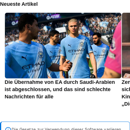
Neueste Artikel
Die Übernahme von EA durch Saudi-Arabien
Zen
ist abgeschlossen, und das sind schlechte
sic
Nachrichten für alle
Kin
„Di
Die Gesetze zur Verwendung dieser Software variieren