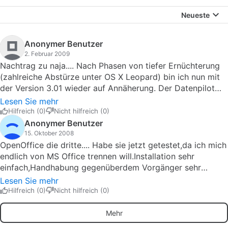
Neueste
Anonymer Benutzer
2. Februar 2009
Nachtrag zu naja.... Nach Phasen von tiefer Ernüchterung
(zahlreiche Abstürze unter OS X Leopard) bin ich nun mit
der Version 3.01 wieder auf Annäherung. Der Datenpilot
hat mir zahlreiche Crashes beschert, bei denen die
Lesen Sie mehr
Wiederherstellung auch nicht immer souverän funktioniert
Hilfreich (0)
Nicht hilfreich (0)
hat. Die neueste Version scheint nun frei von diesen Bugs
Anonymer Benutzer
zu sein. Ich hätte mir fast noch M$ Office gekauft. Mal
15. Oktober 2008
sehen, wie es weiter geht. Pros: wie gehabt Cons: wie
OpenOffice die dritte.... Habe sie jetzt getestet,da ich mich
gehabt
endlich von MS Office trennen will.Installation sehr
einfach,Handhabung gegenüberdem Vorgänger sehr
verbessert.Läuft bis jetzt stabil und
Lesen Sie mehr
einwandfrei.Programme erklären sich von selbst.Kann ich
Hilfreich (0)
Nicht hilfreich (0)
nur jedem weiterempfehlen. Endlich kann man MS vom
Mac verbannen... Pros: - Sehr einfache Installation-
Mehr
Einfache Handhabung- auch für Anfänger geeignet Cons: