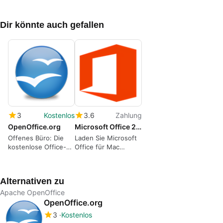
Dir könnte auch gefallen
3
Kostenlos
3.6
Zahlung
OpenOffice.org
Microsoft Office 2016
Offenes Büro: Die
Laden Sie Microsoft
kostenlose Office-
Office für Mac
Alternative für Macs
herunter: Word,
mit PowerPC-
PowerPoint und
Prozessoren
mehr
Alternativen zu
Apache OpenOffice
OpenOffice.org
3
Kostenlos